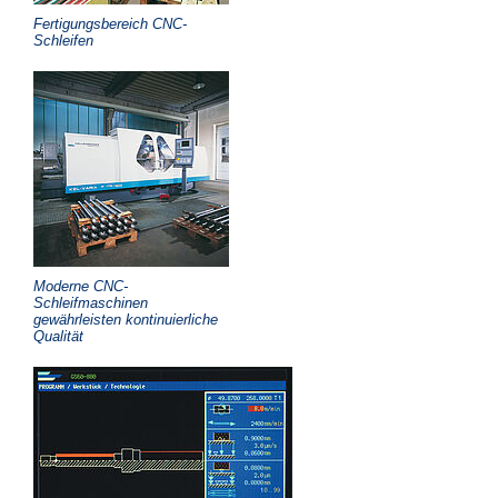
Fertigungsbereich CNC-
Schleifen
Moderne CNC-
Schleifmaschinen
gewährleisten kontinuierliche
Qualität